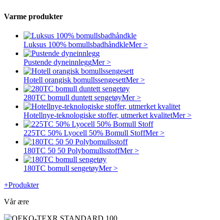
Varme produkter
Luksus 100% bomullsbadhåndkle
Mer >
Pustende dyneinnlegg
Mer >
Hotell orangisk bomullssengesett
Mer >
280TC bomull duntett sengetøy
Mer >
Hotellnye-teknologiske stoffer, utmerket kvalitet
Mer >
225TC 50% Lyocell 50% Bomull Stoff
Mer >
180TC 50 50 Polybomullsstoff
Mer >
180TC bomull sengetøy
Mer >
+
Produkter
Vår ære