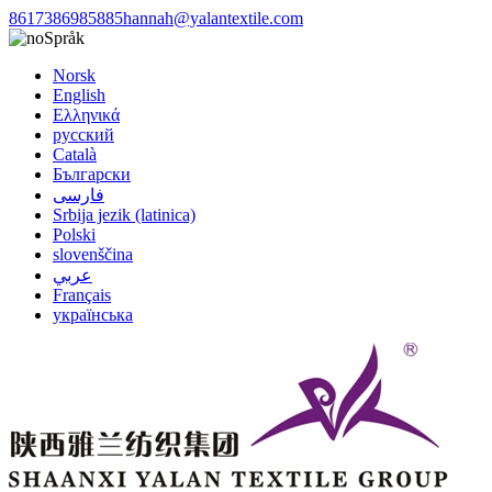
8617386985885
hannah@yalantextile.com
Språk
Norsk
English
Ελληνικά
русский
Català
Български
فارسی
Srbija jezik (latinica)
Polski
slovenščina
عربي
Français
українська